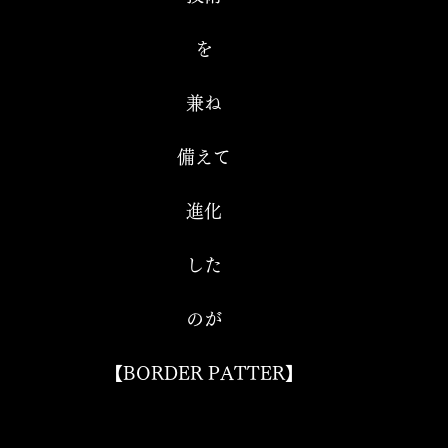
を
兼ね
備えて
進化
した
のが
【BORDER PATTER】