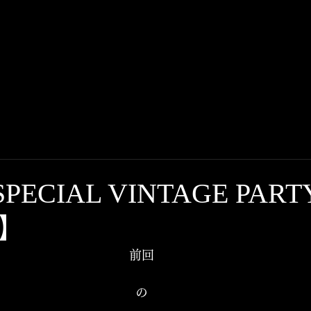
HOME
BLOG
n) SPECIAL VINTAGE PAR
】
前回
の