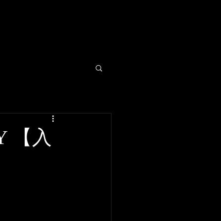
GALLERY
MOVIE
TY 【入