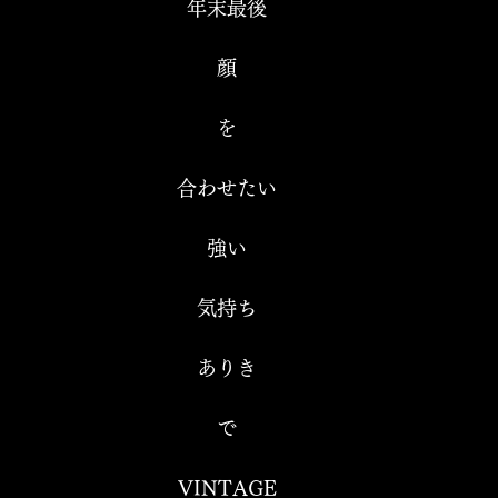
年末最後
顔
を
合わせたい
強い
気持ち
ありき
で
VINTAGE