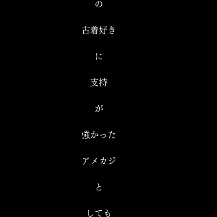
の
古着好き
に
支持
が
強かった
アメカジ
と
しても