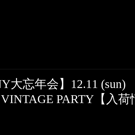
HOME
BLOG
Y大忘年会】12.11 (sun)
L VINTAGE PARTY【入