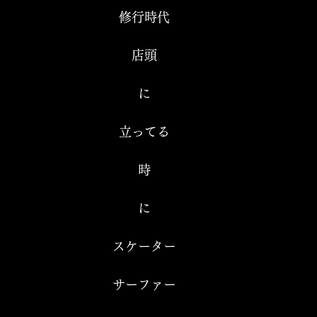
修行時代
店頭
に
立ってる
時
に
スケーター
サーファー