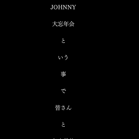
JOHNNY
大忘年会
と
いう
事
で
皆さん
と